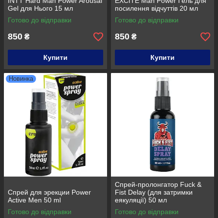
INTT Hard Man Power Arousal
EXCITE Man Power Гель для
Gel для Нього 15 мл
посилення відчуттів 20 мл
Готово до відправки
Готово до відправки
850
850
₴
₴
Купити
Купити
Новинка
Спрей-пролонгатор Fuck &
Спрей для эрекции Power
Fist Delay (для затримки
Active Men 50 ml
еякуляції) 50 мл
Готово до відправки
Готово до відправки