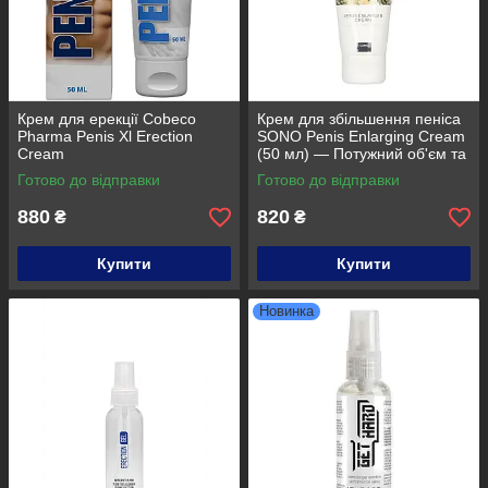
Крем для ерекції Cobeco
Крем для збільшення пеніса
Pharma Penis Xl Erection
SONO Penis Enlarging Cream
Cream
(50 мл) — Потужний об'єм та
тверда ерекція
Готово до відправки
Готово до відправки
880
820
₴
₴
Купити
Купити
Новинка