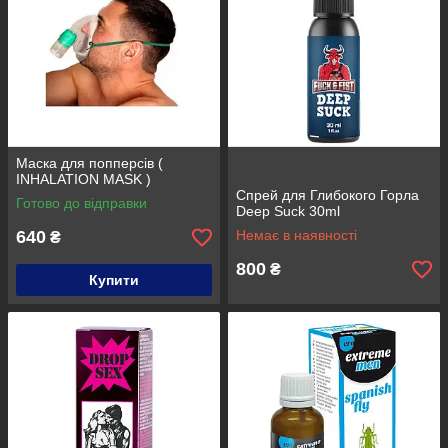
Маска для попперсів (
INHALATION MASK )
Спрей для Глибокого Горла
Готово до відправки
Deep Suck 30ml
640
Немає в наявності
₴
800
₴
Купити