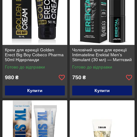
Крем для ерекції Golden
Чоловічий крем для ерекції
Erect Big Boy Cobeco Pharma
Intimateline Erektal Men's
50ml Нідерланди
Stimulant (30 мл) — Миттєвий
тонус та міць
Готово до відправки
Готово до відправки
980
750
₴
₴
Купити
Купити