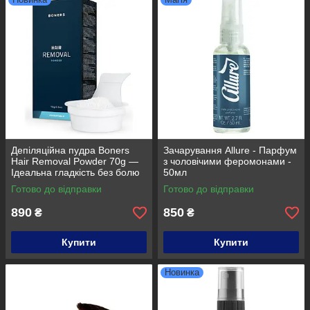
Депіляційна пудра Boners
Зачарування Allure - Парфум
Hair Removal Powder 70g —
з чоловічими феромонами -
Ідеальна гладкість без болю
50мл
Готово до відправки
Готово до відправки
890
850
₴
₴
Купити
Купити
Новинка