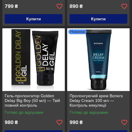
799
890
₴
₴
Купити
Купити
Новинка
Гель-пролонгатор Golden
Пролонгуючий крем Boners
Delay Big Boy (50 мл) — Твій
Delay Cream 100 мл —
повний контроль
Контроль еякуляції
(Нідерланди)
Готово до відправки
Готово до відправки
980
990
₴
₴