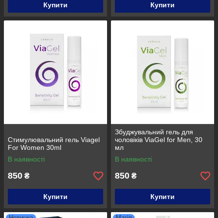
Купити
Купити
Збуджувальний гель для
Стимулювальний гель Viagel
чоловіків ViaGel for Men, 30
For Women 30ml
мл
В наявності
В наявності
850
850
₴
₴
Купити
Купити
Новинка
Магія