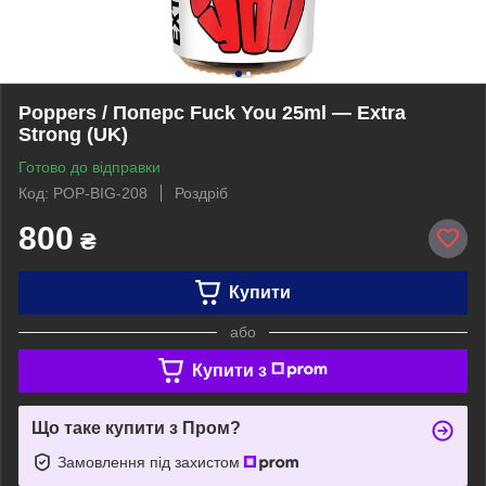
Poppers / Поперс Fuck You 25ml — Extra
Strong (UK)
Готово до відправки
Код: POP-BIG-208
Роздріб
800
₴
Купити
або
Купити з
Що таке купити з Пром?
Замовлення під захистом