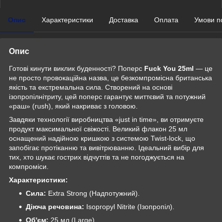
Опис
Характеристики
Доставка
Оплата
Умови п
Опис
Готові кинути виклик буденності? Поперс
Fuck You 25ml
— це
не просто провокаційна назва, це безкомпромісна британська
якість та екстремальна сила. Створений на основі
ізопропілнітриту, цей поперс гарантує миттєвий та потужний
«раш» (rush), який накриває з головою.
Завдяки технології виробництва «just in time», ви отримуєте
продукт максимальної свіжості. Великий флакон 25 мл
оснащений надійною кришкою з системою Twist-lock, що
запобігає протіканню та вивітрюванню. Ідеальний вибір для
тих, хто шукає гострих відчуттів та не погоджується на
компроміси.
Характеристики:
Сила:
Extra Strong (Надпотужний).
Діюча речовина:
Isopropyl Nitrite (Ізопропіл).
Об'єм:
25 мл (Large).