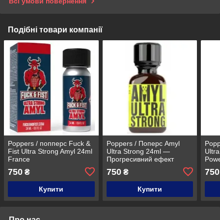
Всі умови повернення
Подібні товари компанії
Poppers / попперс Fuck &
Poppers / Поперс Amyl
Popp
Fist Ultra Strong Amyl 24ml
Ultra Strong 24ml —
Ultr
France
Прогресивний ефект
Powe
(Isoamyl) Luxembourg
750
750
750
₴
₴
Купити
Купити
Про нас