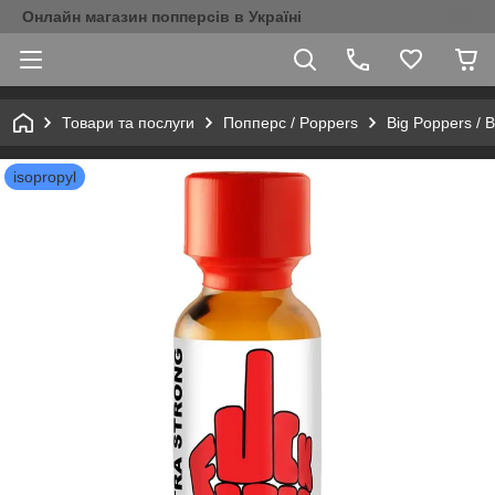
Онлайн магазин попперсів в Україні
Товари та послуги
Попперс / Poppers
Big Poppers / 
isopropyl