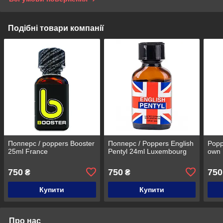
Подібні товари компанії
Попперс / poppers Booster
Попперс / Poppers English
Popp
25ml France
Pentyl 24ml Luxembourg
own 
750
750
750
₴
₴
Купити
Купити
Про нас