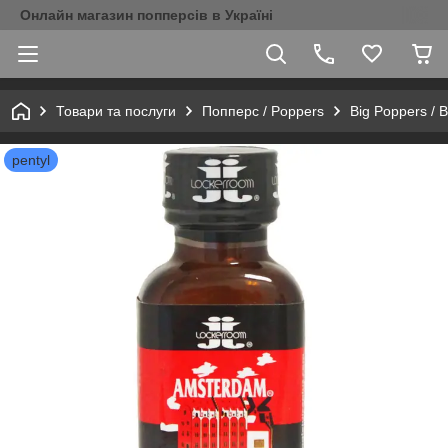
Онлайн магазин попперсів в Україні
Товари та послуги
Попперс / Poppers
Big Poppers / 
pentyl