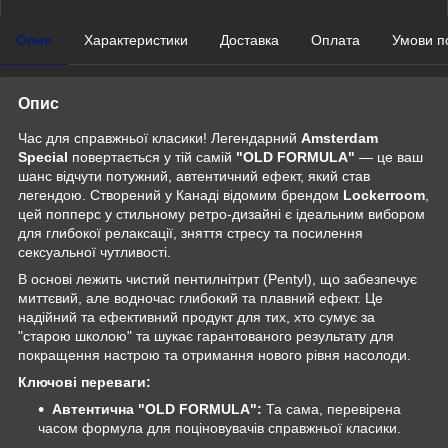
Опис
Характеристики
Доставка
Оплата
Умови п
Опис
Час для справжньої класики! Легендарний
Amsterdam
Special
повертається у тій самій
"OLD FORMULA"
— це ваш
шанс відчути потужний, автентичний ефект, який став
легендою. Створений у Канаді відомим брендом
Lockerroom
,
цей попперс у стильному ретро-дизайні є ідеальним вибором
для глибокої релаксації, зняття стресу та посилення
сексуальної чутливості.
В основі лежить чистий пентилнітрит (Pentyl), що забезпечує
миттєвий, але водночас глибокий та плавний ефект. Це
надійний та ефективний продукт для тих, хто сумує за
"старою школою" та шукає гарантованого результату для
покращення настрою та отримання нового рівня насолоди.
Ключові переваги:
Автентична "OLD FORMULA":
Та сама, перевірена
часом формула для поціновувачів справжньої класики.