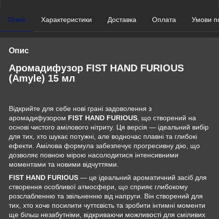
Опис
Характеристики
Доставка
Оплата
Умови п
Опис
Аромадифузор FIST HAND FURIOUS
(Amyle) 15 мл
Відкрийте для себе нові грані задоволення з
аромадифузором
FIST HAND FURIOUS
, що створений на
основі чистого амілового нітриту. Ця версія — ідеальний вибір
для тих, хто шукає потужні, але водночас плавні та глибокі
ефекти. Амілова формула забезпечує прогресивну дію, що
дозволяє повною мірою насолодитися інтенсивними
моментами та новими відчуттями.
FIST HAND FURIOUS
— це ідеальний ароматичний засіб для
створення особливої атмосфери, що сприяє глибокому
розслабленню та звільненню від напруги. Він створений для
тих, хто хоче посилити чуттєвість та зробити інтимні моменти
ще більш незабутніми, відкриваючи можливості для сміливих