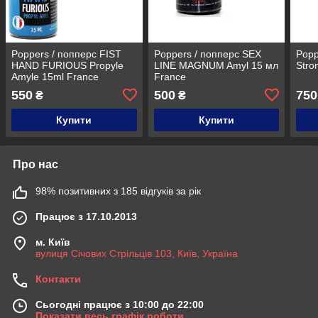
Poppers / попперс FIST
Poppers / попперс SEX
Popp
HAND FURIOUS Propyle
LINE MAGNUM Amyl 15 мл
Stro
Amyle 15ml France
France
550
500
750
₴
₴
Купити
Купити
Про нас
98% позитивних з 185 відгуків за рік
Працює з 17.10.2013
м. Київ
вулиця Січових Стрільців 103, Київ, Україна
Контакти
Сьогодні працює з 10:00 до 22:00
Показати весь графік роботи