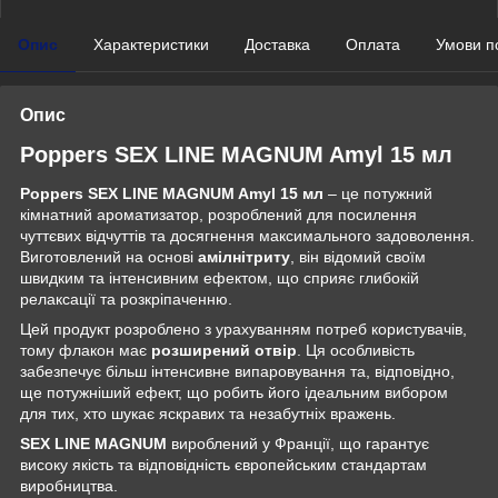
Опис
Характеристики
Доставка
Оплата
Умови п
Опис
Poppers SEX LINE MAGNUM Amyl 15 мл
Poppers SEX LINE MAGNUM Amyl 15 мл
– це потужний
кімнатний ароматизатор, розроблений для посилення
чуттєвих відчуттів та досягнення максимального задоволення.
Виготовлений на основі
амілнітриту
, він відомий своїм
швидким та інтенсивним ефектом, що сприяє глибокій
релаксації та розкріпаченню.
Цей продукт розроблено з урахуванням потреб користувачів,
тому флакон має
розширений отвір
. Ця особливість
забезпечує більш інтенсивне випаровування та, відповідно,
ще потужніший ефект, що робить його ідеальним вибором
для тих, хто шукає яскравих та незабутніх вражень.
SEX LINE MAGNUM
вироблений у Франції, що гарантує
високу якість та відповідність європейським стандартам
виробництва.