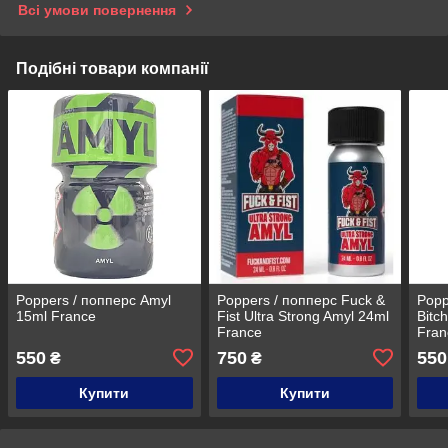
Всі умови повернення
Подібні товари компанії
Poppers / попперс Amyl
Poppers / попперс Fuck &
Popp
15ml France
Fist Ultra Strong Amyl 24ml
Bitc
France
Fran
550
750
550
₴
₴
Купити
Купити