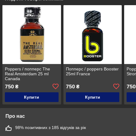
Poppers / попперс The
Попперс / poppers Booster
Popp
Real Amsterdam 25 ml
25ml France
Stro
Canada
750
750
750
₴
₴
Купити
Купити
Про нас
98% позитивних з 185 відгуків за рік