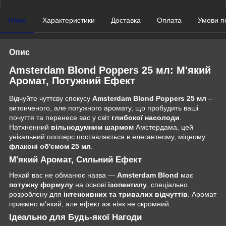
Опис
Характеристики
Доставка
Оплата
Умови п
Опис
Amsterdam Blond Poppers 25 мл: М'який
Аромат, Потужний Ефект
Відчуйте чуттєву спокусу
Amsterdam Blond Poppers 25 мл
–
витонченого, але потужного аромату, що пробудить ваші
почуття та перенесе вас у світ
глибокої насолоди
.
Натхненний
вільнодумним шармом
Амстердама, цей
унікальний попперс поставляється в елегантному, міцному
флаконі об'ємом 25 мл
.
М'який Аромат, Сильний Ефект
Нехай вас не обманює назва —
Amsterdam Blond
має
потужну формулу
на основі
ізопентилу
, спеціально
розроблену для
інтенсивних та тривалих відчуттів
. Аромат
приємно м'який, але ефект аж ніяк не скромний.
Ідеально для Будь-якої Нагоди