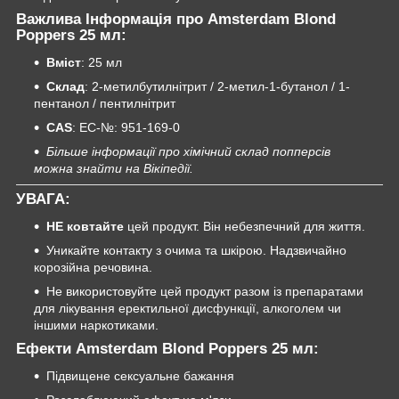
Важлива Інформація про Amsterdam Blond
Poppers 25 мл:
Вміст
: 25 мл
Склад
: 2-метилбутилнітрит / 2-метил-1-бутанол / 1-
пентанол / пентилнітрит
CAS
: EC-№: 951-169-0
Більше інформації про хімічний склад попперсів
можна знайти на Вікіпедії.
УВАГА:
НЕ ковтайте
цей продукт. Він небезпечний для життя.
Уникайте контакту з очима та шкірою. Надзвичайно
корозійна речовина.
Не використовуйте цей продукт разом із препаратами
для лікування еректильної дисфункції, алкоголем чи
іншими наркотиками.
Ефекти Amsterdam Blond Poppers 25 мл:
Підвищене сексуальне бажання