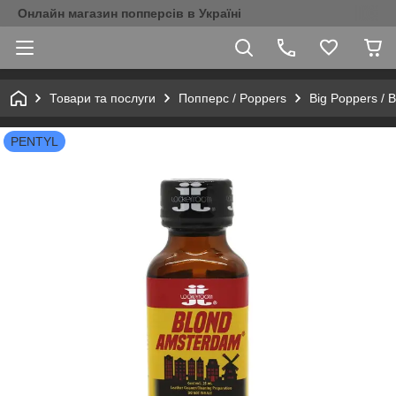
Онлайн магазин попперсів в Україні
Товари та послуги
Попперс / Poppers
Big Poppers / 
PENTYL