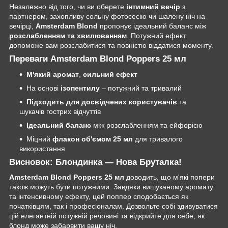
Незалежно від того, чи ви оберете
інтимний вечір
з
партнером, захопливу сольну фотосесію чи шалену ніч на
вечірці,
Amsterdam Blond
пропонує ідеальний баланс між
розслабленням та хвилюванням
. Потужний ефект
допоможе вам розслабитися та повністю віддатися моменту.
Переваги Amsterdam Blond Poppers 25 мл
М'який аромат
,
сильний ефект
На основі
ізопентилу
– потужний та тривалий
Підходить для досвідчених користувачів
та
шукачів гострих відчуттів
Ідеальний баланс
між розслабленням та ейфорією
Міцний
флакон об'ємом 25 мл
для тривалого
використання
Висновок: Блондинка — Нова Бруталка!
Amsterdam Blond Poppers 25 мл
доводить, що м'які попери
також можуть бути потужними. Завдяки вишуканому аромату
та інтенсивному ефекту, цей поппер сподобається як
початківцям, так і професіоналам. Дозвольте собі здивуватися
цій елегантній потужній речовині та відкрийте для себе, як
блонд може забарвити вашу ніч.