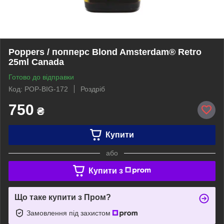
Poppers / попперс Blond Amsterdam® Retro
25ml Canada
Готово до відправки
Код: POP-BIG-172
Роздріб
750
₴
Купити
або
Купити з
Що таке купити з Пром?
Замовлення під захистом