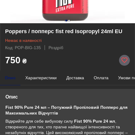
Poppers / попперс fist red Isopropyl 24ml EU
Немає в наявності
Код: POP-BIG-135
Роздріб
750
₴
Опис
Характеристики
Доставка
Оплата
Умови п
Опис
Fist 90% Pure 24 мл – Потужний Пропіловий Попперс для
Максимальних Відчуттів
Відкрийте для себе вибухову силу
Fist 90% Pure 24 мл
,
створеного для тих, хто прагне найвищої інтенсивності та
незабутніх відчуттів. Цей високоякісний пропіловий попперс –