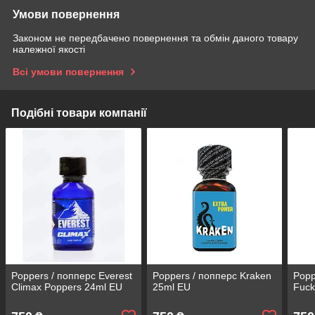
Умови повернення
Законом не передбачено повернення та обмін даного товару
належної якості
Всі умови повернення
Подібні товари компанії
Poppers / попперс Everest
Poppers / попперс Kraken
Popp
Climax Poppers 24ml EU
25ml EU
Fuck