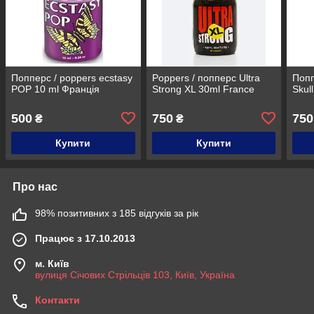
Попперс / poppers ecstasy
Poppers / попперс Ultra
Попп
POP 10 ml Франція
Strong XL 30ml France
Skul
500
750
750
₴
₴
Купити
Купити
Про нас
98% позитивних з 185 відгуків за рік
Працює з 17.10.2013
м. Київ
вулиця Січових Стрільців 103, Київ, Україна
Контакти