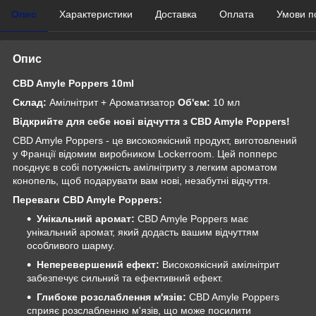
Опис
Характеристики
Доставка
Оплата
Умови п
Опис
CBD Amyle Poppers 10ml
Склад:
Амілнітрит + Ароматизатор
Об'єм:
10 мл
Відкрийте для себе нові відчуття з CBD Amyle Poppers!
CBD Amyle Poppers - це високоякісний продукт, виготовлений
у Франції відомим виробником Lockerroom. Цей попперс
поєднує в собі потужність амілнітриту з легким ароматом
конопель, щоб подарувати вам нові, незабутні відчуття.
Переваги CBD Amyle Poppers:
Унікальний аромат:
CBD Amyle Poppers має
унікальний аромат, який додасть вашим відчуттям
особливого шарму.
Неперевершений ефект:
Високоякісний амілнітрит
забезпечує сильний та ефективний ефект.
Глибоке розслаблення м'язів:
CBD Amyle Poppers
сприяє розслабленню м'язів, що може посилити