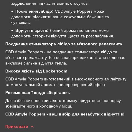
задоволення під час інтимних стосунків.
Посилення лібідо:
CBD Amyle Poppers може
допомогти підсилити ваше сексуальне бажання та
чуттєвість.
Відчуття щастя:
Легкий аромат конопель може
допомогти створити відчуття щастя та розслаблення.
Поєднання стимулятора лібідо та м'язового релаксанту
CBD Amyle Poppers - це поєднання стимулятора лібідо та
м'язового релаксанту. Він освіжає при вдиханні, але водночас
викликає сильне відчуття тепла.
Висока якість від Lockerroom
CBD Amyle Poppers виготовлений з високоякісного амілнітриту
та має унікальний аромат і неперевершений ефект.
Рекомендації щодо зберігання:
Для забезпечення тривалого терміну придатності попперсу,
зберігайте його в холодному місці.
CBD Amyle Poppers - ваш вибір для незабутніх відчуттів!
Приховати