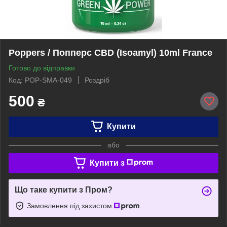
Poppers / Попперс CBD (Isoamyl) 10ml France
Готово до відправки
Код: POP-SMA-049
Роздріб
500
₴
Купити
або
Купити з
Що таке купити з Пром?
Замовлення під захистом