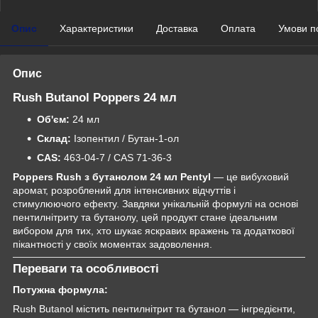
Опис
Характеристики
Доставка
Оплата
Умови п
Опис
Rush Butanol Poppers 24 мл
Об'єм:
24 мл
Склад:
Ізопентил / Бутан-1-ол
CAS:
463-04-7 / CAS 71-36-3
Poppers Rush з бутанолом 24 мл Pentyl
— це вибуховий
аромат, розроблений для інтенсивних відчуттів і
стимулюючого ефекту. Завдяки унікальній формулі на основі
пентилнітриту та бутанолу, цей продукт стане ідеальним
вибором для тих, хто шукає яскравих вражень та додаткової
пікантності у своїх моментах задоволення.
Переваги та особливості
Потужна формула:
Rush Butanol містить пентилнітрит та бутанол — інгредієнти,