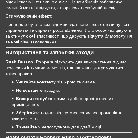
відомі своєю інтенсивною дією. Ця комбінація забезпечує
сильні й миттєві відчуття, створюючи незабутній досвід.
Стимулюючий ефект:
Попперс із бутанолом відомий здатністю підсилювати чуттєве
сприйняття та сприяти розслабленню. Його особливо цінують
за стимулюючі властивості, що дарують відчуття благополуччя
та нові рівні задоволення.
Використання та запобіжні заходи
Rush Butanol Poppers
підходить для використання під час
вечірок чи інтимних моментів, але важливо дотримуватись
таких правил:
Уникайте контакту
зі шкірою та очима.
Не ковтайте
продукт.
Використовуйте
тільки в добре провітрюваних
приміщеннях.
Зберігайте
подалі від прямих сонячних променів та
джерел тепла.
Тримайте
у недоступному для дітей місці.
Чому обрати Poppers Rush з бутанолом?