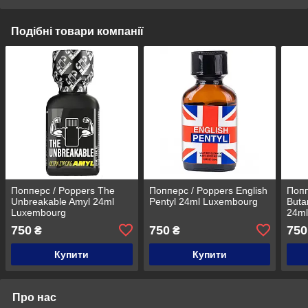
Подібні товари компанії
Попперс / Poppers ​The
Попперс / Poppers English
Попп
Unbreakable Amyl 24ml
Pentyl 24ml Luxembourg
Buta
Luxembourg
24m
750
750
750
₴
₴
Купити
Купити
Про нас