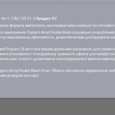
-46-3 / CAS 123-51-3
Продукт ЄС
овану формулу амілнітриту, яка подарує вам унікальні та інтенсивні
о хвилювання. Poppers Amyl Double Black спеціально розроблений д
антує максимальну ефективність, дозволяючи вам досліджувати нов
Black Poppers 24 мл стане вашим ідеальним союзником, щоб оживити
шення інтенсивності та подовжену тривалість ефекту для незабутні
шення ціни та якості, дозволяючи насолоджуватися хвилюючими ві
oppers Amyl Double Black 24 мл. Оберіть абсолютне задоволення, ви
ючим досвідом сьогодні.