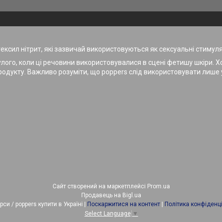
 гексил нітрит, які зазвичай використовуються як сексуальні стимуля
лого, коли ці речовини використовувалися в сцені фетишу шкіри. Х
одукту. Важливо розуміти, що poppers слід використовувати лише у
Сайт створений на маркетплейсі
Prom.ua
Продавець на Bigl.ua
Попперси / poppers купити в Україні |
Поскаржитися на контент
|
Політика конфіденці
Select Language
▼