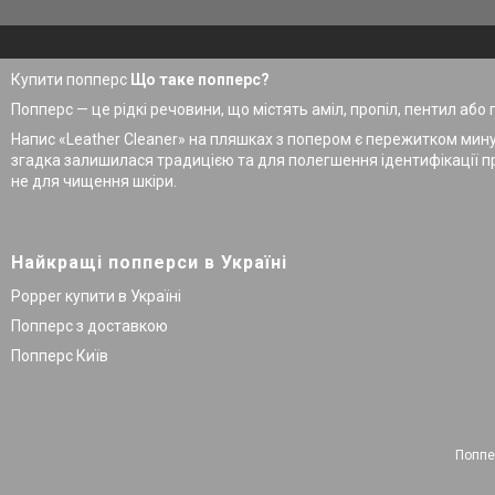
Купити попперс
Що таке попперс?
Попперс — це рідкі речовини, що містять аміл, пропіл, пентил або
Напис «Leather Cleaner» на пляшках з попером є пережитком мину
згадка залишилася традицією та для полегшення ідентифікації пр
не для чищення шкіри.
Найкращі попперси в Україні
Popper купити в Україні
Попперс з доставкою
Попперс Київ