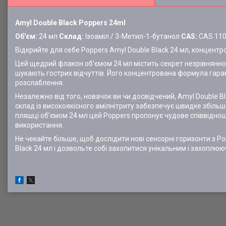
Amyl Double Black Poppers 24ml
Об'єм:
24 мл
Склад:
Ізоаміл / 3-Метил-1-бутанол
CAS:
CAS 110
Відкрийте для себе Poppers Amyl Double Black 24 мл, концентр
Цей щедрий флакон об’ємом 24 мл містить секрет незрівнянног
шукають гострих відчуттів. Його концентрована формула гар
розслаблення.
Незалежно від того, новачок ви чи досвідчений, Amyl Double 
склад із високоякісного амілнітриту забезпечує швидке збіль
пляшці об’ємом 24 мл цей Poppers пропонує чудове співвідно
використання.
Не чекайте більше, щоб дослідити нові сенсорні горизонти з P
Black 24 мл і дозвольте собі захопитися унікальним і захоплю