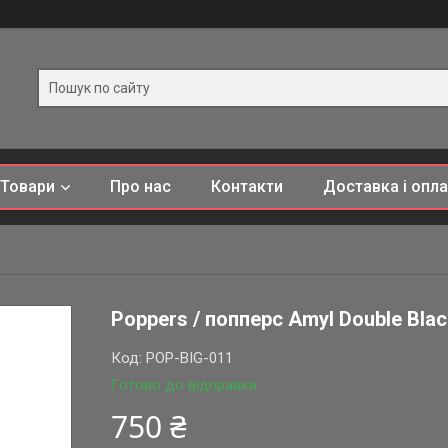
Товари
Про нас
Контакти
Доставка і опла
Poppers / попперс Amyl Double Bla
Код:
POP-BIG-011
Готово до відправки
750 ₴