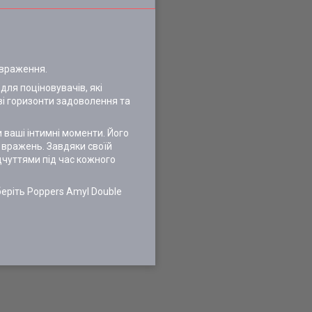
 враження.
ля поціновувачів, які
і горизонти задоволення та
 ваші інтимні моменти. Його
х вражень. Завдяки своїй
дчуттями під час кожного
беріть Poppers Amyl Double