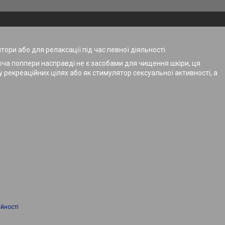
тори або для релаксації під час певної діяльності.
оча поппери насправді не є засобами для чищення шкіри, ця
 рекреаційних цілях або як стимулятор сексуальної активності, а
йності