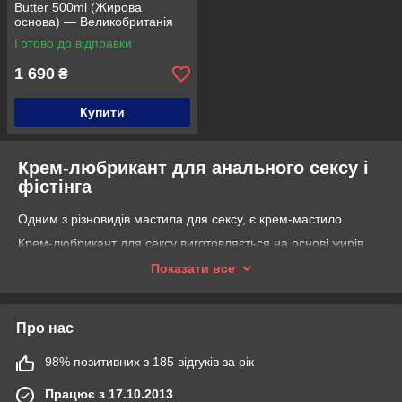
Butter 500ml (Жирова
основа) — Великобританія
Готово до відправки
1 690
₴
Купити
Крем-любрикант для анального сексу і
фістінга
Одним з різновидів мастила для сексу, є крем-мастило.
Крем-любрикант для сексу виготовляється на основі жирів
або олій. Така складова утворює тонкий не висихає шар на
Показати все
тертьових поверхнях.
Завдяки такій властивості крем для сексу досить популярна
при анальному сексі. Ви отримуєте відмінно ковзні поверхні і
Про нас
насолоджуєтеся сексом без потреби періодично додавати
крем в ході акта. Таким чином ви насолоджуєтеся
98% позитивних з 185 відгуків за рік
пристрастю не зазнаючи страждання від тертя.
В креми для анального сексу можуть бути додані різні
Працює з 17.10.2013