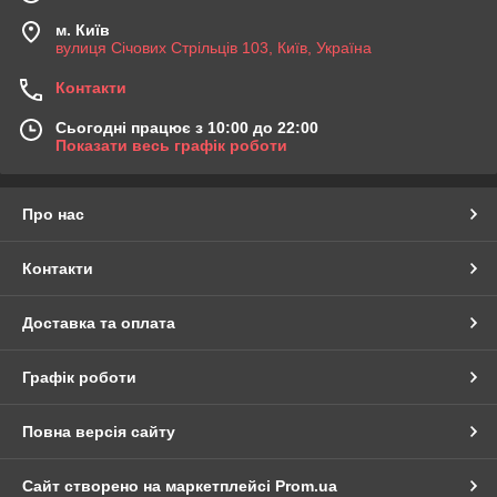
складові, які забезпечують легке знеболювання без оніміння
м. Київ
або якщо рослинні домішки, загоюючи компоненти.
вулиця Січових Стрільців 103, Київ, Україна
У нашому магазині Ви можете придбати крем для анального
сексу і фістінга від європейських виробників / США. Цей вид
Контакти
любрикантів для сексу популярний на Заході за рахунок
незмінної якості.
Сьогодні працює з 10:00 до 22:00
Показати весь графік роботи
Про нас
Контакти
Доставка та оплата
Графік роботи
Повна версія сайту
Сайт створено на маркетплейсі
Prom.ua