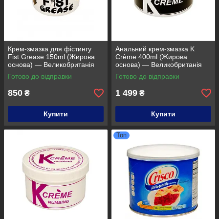
Крем-змазка для фістингу
Анальний крем-змазка K
Fist Grease 150ml (Жирова
Crème 400ml (Жирова
основа) — Великобританія
основа) — Великобританія
Готово до відправки
Готово до відправки
850
1 499
₴
₴
Купити
Купити
Топ