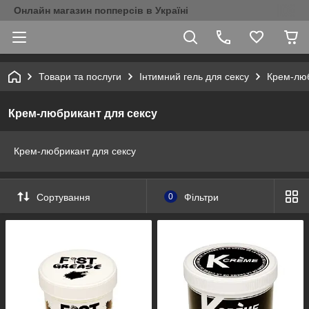
Онлайн магазин попперсів в Україні
Товари та послуги
Інтимний гель для сексу
Крем-люб
Крем-любрикант для сексу
Крем-любрикант для сексу
Сортування
0
Фільтри